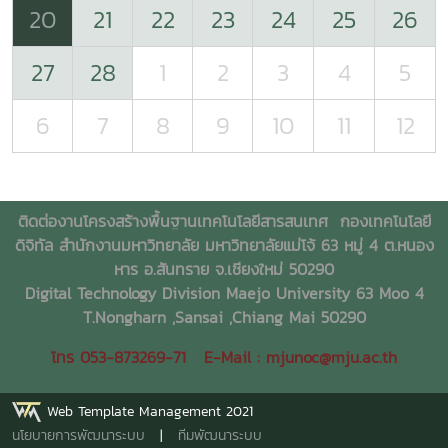
20
21
22
23
24
25
26
27
28
1
2
3
4
5
6
7
8
9
10
11
12
ติดต่องานโครงสร้างพื้นฐานเทคโนโลยีสารสนเทศ
กองเทคโนโลยี
ดิจิทัล สำนักงานมหาวิทยาลัย มหาวิทยาลัยแม่โจ้ 63 หมู่ 4 ต.หนอง
หาร อ.สันทราย จ.เชียงใหม่ 50290
Digital Technology Division Maejo University 63 Moo 4
T.Nongharn ,Sansai ,Chiang Mai 50290
โทร 053-873269-71 E-Mail : mjunoc@mju.ac.th
Web Template Management 2021
นโยบายการพัฒนาระบบ
|
ทีมพัฒนาระบบ