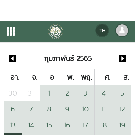
ปฏิทินกิจกรรมของหน่วยงาน
TH
หน้าแรก
ปฏิทินกิจกรรมของหน่วยงาน
กุมภาพันธ์ 2565
อา.
จ.
อ.
พ.
พฤ.
ศ.
ส.
30
31
1
2
3
4
5
6
7
8
9
10
11
12
13
14
15
16
17
18
19