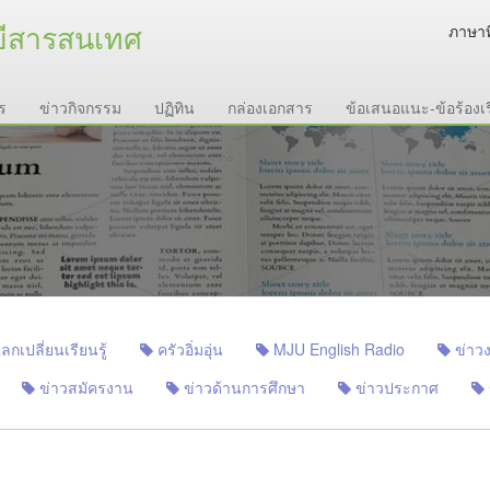
ยีสารสนเทศ
ภาษาท
ร
ข่าวกิจกรรม
ปฏิทิน
กล่องเอกสาร
ข้อเสนอแนะ-ข้อร้องเ
เปลี่ยนเรียนรู้
ครัวอิ่มอุ่น
MJU English Radio
ข่าวง
ข่าวสมัครงาน
ข่าวด้านการศึกษา
ข่าวประกาศ