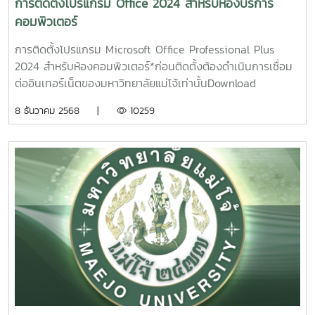
การติดตั้งโปรแกรม Office 2024 สำหรับห้องบริการ
คอมพิวเตอร์
การติดตั้งโปรแกรม Microsoft Office Professional Plus
2024 สำหรับห้องคอมพิวเตอร์*ก่อนติดตั้งต้องดำเนินการเชื่อม
ต่ออินเทอร์เน็ตของมหาวิทยาลัยแม่โจ้เท่านั้นDownload
Program Office 2024 64bit1. Run ไฟล์ StartInstallHere
8 ธันวาคม 2568 |
10259
โดยคลิ๊กขวา เลือก Run as administrator2. Step 1 ทำการ
ตรวจสอบกับ Server KMS (หากไม่สำเร็จ ต้องดำเนินการเชื่อม
ต่อเครือข่ายภายในมหาวิทยาลัย)3. Step 2 ทำการติดตั้ง
Office20244. Step 3 ทำการ Activate Key5. การติดตั้ง
โปรแกรมเสร็จสมบูรณ์ ทำการปิดโปรแกรม Word แล้วเข้าใช้งาน
ใหมุ่6. การติดตั้งเสร็จสิ้น