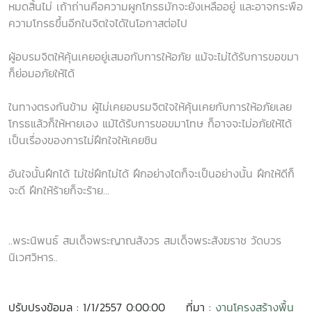
หมดสิ้นไม่ เถ้าถ่านคือความผูกโกรธมักจะยังเหลืออยู่ และอาจกระพือ
ความโกรธขึ้นอีกในจิตใจได้ในโอกาสต่อไป
ผู้อบรมจิตให้คุ้นเคยอยู่เสมอกับการให้อภัย แม้จะไม่ได้รับการขอขมา
ก็ย่อมอภัยให้ได้
ในทางตรงกันข้าม ผู้ไม่เคยอบรมจิตใจให้คุ้นเคยกับการให้อภัยเลย
โกรธแล้วก็ให้หายเอง แม้ได้รับการขอขมาโทษ ก็อาจจะไม่อภัยให้ได้
เป็นเรื่องของการไม่ฝึกใจให้เคยชิน
อันใจนั้นฝึกได้ ไม่ใช่ฝึกไม่ได้ ฝึกอย่างไดก็จะเป็นอย่างนั้น ฝึกให้ดีก็
จะดี ฝึกให้ร้ายก็จะร้าย...
..พระนิพนธ์ สมเด็จพระญาณสังวร สมเด็จพระสังฆราช วัดบวร
นิเวศวิหาร..
ปรับปรุงข้อมูล : 1/1/2557 0:00:00
ที่มา :
งานโครงสร้างพื้น