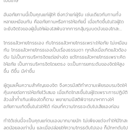
เป็นโทษ
อันอภัยทานนี้เป็นคุณแก่ผู้ให้ ยิ่งกว่าแก่ผู้รับ เช่นเดียวกับทานทั้ง
หลายเหมือนกัน คืออภัยทานหรือการให้อภัยนี้ เมื่อเกิดขึ้นในใจผู้ใด
จะยังจิตใจของผู้นั้นให้ผ่องใสพ้นจากการกลุ้มรุมบดบังของโทสะ...
โกรธแล้วหายโกรธเอง กับโกรธแล้วหายโกรธเพราะให้อภัย ไม่เหมือน
กัน โกรธแล้วหายโกรธเองเป็นเรื่องธรรมดา ทุกสิ่งเมื่อเกิดแล้วต้อง
ดับ ไม่เป็นการบริหารจิตแต่อย่างใด แต่โกรธแล้วหายโกรธเพราะคิด
ให้อภัย เป็นการบริหารจิตโดยตรง จะเป็นการยกระดับของจิตให้สูง
ขึ้น ดีขึ้น มีค่าขึ้น
ผู้ดูแลเห็นความสำคัญของจิต จึงควรมีสติทำความเพียรอบรมจิตให้
คุ้นเคยต่อการให้อภัยไว้เสมอ เมื่อเกิดโทสะขึ้นในผู้ใดเพราะการปฏิบัติ
ล้วงล้ำก้ำเกินเพียงใดก็ตาม พยายามมีสติพิจารณาหาทางให้
อภัยทานเกิดขึ้นในใจให้ได้ ก่อนที่ความโกรธจะดับไปเสียเองก่อน
ทำได้เช่นนี้จะเป็นคุณแก่ตนเองมากมายนัก ไม่เพียงแต่จะทำให้มีโทสะ
ลดน้อยลงเท่านั้น และเมื่อปล่อยให้ความโกรธดับไปเอง ก็มักหาดับไป