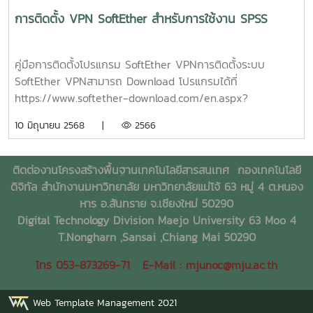
ข้อมูล จากนั้น จึงส่งไปยังจุดหมายปลายทาง เมื่อถึงปลายทาง ก็
การติดตั้ง VPN SoftEther สำหรับการใช้งาน SPSS
จะถอดรหัสที่ส่วนหัวออก วิธีการนี้ ช่วยให้ผู้วางระบบเครือข่าย
สามารถแบ่ง Virtual LAN เป็นวงย่อย ให้เป็น เครือข่ายเดียวกัน
ได้ประโยชน์ที่ได้รับจาก VPN ประโยชน์ของ การติดตั้งเครือข่าย
คู่มือการติดตั้งโปรแกรม SoftEther VPNการติดตั้งระบบ
แบบ VPN จะช่วยองค์กร ประหยัดค่าใช้จ่าย เพราะไม่ว่าผู้ใช้
SoftEther VPNสามารถ Download โปรแกรมได้ที่
องค์กร จะอยู่ที่ใดในโลก ก็สามารถเข้าถึง เครือข่าย VPN ของ
https://www.softether-download.com/en.aspx?
ตนได้ โดยการต่อเชื่อม เข้ากับ ผู้ให้บริการท้องถิ่นนั้นๆ ทำให้ช่วย
product=softetherSelect Component เลือก SoftEther
10 มิถุนายน 2568 |
2566
ลด ค่าใช้จ่าย ในการติดต่อสื่อสาร และสามารถ ลดค่าใช้จ่ายใน
VPN ClientSelect Platform เลือก Windowsทำการ
ส่วนของ การดูแลรักษาระบบอีกด้วยระบบเครือข่าย VPN ยัง
Download โปรแกรม SoftEther VPN Client (Ver 4.44, Build
สามารถ ให้ความคล่องตัว ในการเปลี่ยนแปลง เช่น การขยาย
9807, rtm)เมื่อทำการ Download โปรแกรมเสร็จแล้ว ดับเบิล
ติดต่องานโครงสร้างพื้นฐานเทคโนโลยีสารสนเทศ
กองเทคโนโลยี
เครือข่าย ในอนาคต นอกจากนี้แล้ว ในแง่ของ ผู้ให้บริการ
คลิกโปรแกรมเพื่อติดตั้ง3. ติดตั้งโปรแกรม กด Next4. ทำการ
ดิจิทัล สำนักงานมหาวิทยาลัย มหาวิทยาลัยแม่โจ้ 63 หมู่ 4 ต.หนอง
อินเทอร์เน็ต การออกบริการ VPN ก็เป็นอีกทางเลือกหนึ่ง ที่ช่วย
ติดตั้ง SoftEther VPN Client แล้วกด Next5. ยอมรับการติด
หาร อ.สันทราย จ.เชียงใหม่ 50290
ให้ ลูกค้าของไอเอสพี ประหยัดค่าใช้จ่าย และสะดวกสบายมากขึ้น
ตั้งโปรแกรมเลือก I agree to the End User License
Digital Technology Division Maejo University 63 Moo 4
ระบบปฏิบัติการ Windowsคู่มือการติดตั้งระบบ VPN บน
Agreement. แล้วกด Next6. กด Next7. เลือกตำแหน่งการติด
T.Nongharn ,Sansai ,Chiang Mai 50290
Windows 10คู่มือการติดตั้งระบบ VPN บน Windows 11คู่มือ
ตั้งโปรแกรม กด Next8. กด Next9. โปรแกรมทำการติดตั้ง
การติดตั้งระบบ VPN บน macOSคู่มือการติดตั้งระบบ VPN บน
โทร 053-873269-71 E-Mail : mjunoc@mju.ac.th
เสร็จแล้ว กด Finish10.เข้าโปรแกรม SoftEther VPN Client
Androidคู่มือการติดตั้งระบบ VPN บน iOS
Manager คลิก Add VPN Connection กด Yes11. ตั้งชื่อ
VPN กด OK จะทำการสร้าง VPN Client Adapter – VPN
Web Template Management 2021