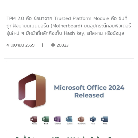
TPM 2.0 คือ ย่อมาจาก Trusted Platform Module คือ ชิปที่
ถูกฝังมาบนเมนบอร์ด (Motherboard) บนอุปกรณ์คอมพิวเตอร์
รุ่นใหม่ ๆ มีหน้าที่หลักคือเก็บ Hash key, รหัสผ่าน หรือข้อมูล
Biometrics (เช่น ลายนิ้วมือ, ใบหน้า หรือเสียง เป็นต้น) เพื่อใช้
4 เมษายน 2569 |
20923
ในการตรวจสอบ และยืนยันความน่าเชื่อถือให้กับอุปกรณ์ เพื่อให้
อุปกรณ์ของคุณปลอดภัยจากการถูกโจมตีจากภายนอกการติด
ตั้ง Windows 11 โดยแก้ไขผ่าน Command Prompt ระหว่างติด
ตั้ง หากติดหน้าจอ "This PC must support TPM 2.0" ระหว่าง
ติดตั้ง:1. กดShift + F10เพื่อเปิด Command Prompt
พิมพ์regeditแล้วกด Enter2. ไป
ที่HKEY_LOCAL_MACHINE\SYSTEM\Setup สร้าง Key ใหม่
ชื่อLabConfig3.ในLabConfigสร้าง DWORD (32-bit) ค่า
ชื่อBypassTPMCheckBypassSecureBootCheckและBypassRAMCh
ค่าเป็น 14. ออกจาก Registry Editor กด back กลับไปแล้วกด
Next ใหม่ จะสามารถติดตั้งได้