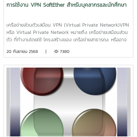
การใช้งาน VPN SoftEther สำหรับบุคลากรและนักศึกษา
เครือข่ายส่วนตัวเสมือน VPN (Virtual Private Network)VPN
หรือ Virtual Private Network หมายถึง เครือข่ายเสมือนส่วน
ตัว ที่ทำงานโดยใช้ โครงสร้างของ เครือข่ายสาธารณะ หรืออาจ
จะวิ่งบน เครือข่ายไอพีก็ได้ แต่ยังสามารถ คงความเป็นเครือข่าย
20 กันยายน 2568 |
7380
เฉพาะ ขององค์กรได้ ด้วยการ เข้ารหัสแพ็กเก็ตก่อนส่ง เพื่อให้
ข้อมูล มีความปลอดภัยมากขึ้นการเข้ารหัสแพ็กเก็ต เพื่อทำให้
ข้อมูล มีความปลอดภัยนั้น ก็มีอยู่หลายกลไกด้วยกัน ซึ่งวิธีเข้า
รหัสข้อมูล (encryption) จะทำกันที่เลเยอร์ 2 คือ Data Link
Layer แต่ปัจจุบัน มีการเข้ารหัสใน IP Layer โดยมักใช้เทคโนโลยี
IPSec (IP Security)ปกติแล้ว VPN ถูกนำมาใช้กับองค์กรขนาด
ใหญ่ ที่มีสาขาอยู่ตามที่ต่างๆ และต้องการ ต่อเชื่อมเข้าหากัน โดย
ยังคงสามารถ รักษาเครือข่ายให้ใช้ได้เฉพาะ คนภายในองค์กร
หรือคนที่เกี่ยวข้องด้วย เช่น ลูกค้า, ซัพพลายเออร์ เป็นต้น
นอกจากนี้แล้ว กลไกในการสร้างโครงข่าย VPN อีกประเภทหนึ่ง
คือ MPLS (Multiprotocal Label Switch) เป็นวิธีในการส่งแพ็ก
เก็ต โดยการใส่ label ที่ส่วนหัว ของข้อความ และค่อยเข้ารหัส