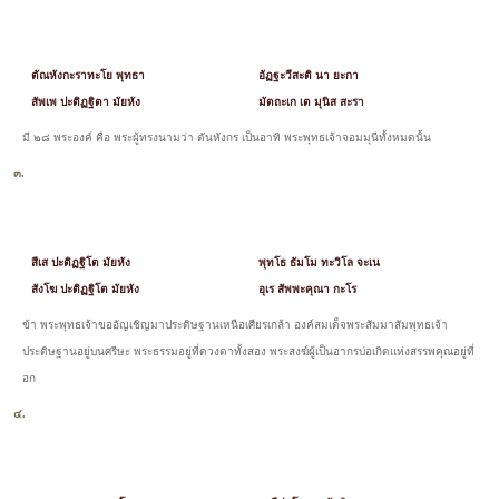
ตัณหังกะราทะโย พุทธา
อัฏฐะวีสะติ นา ยะกา
สัพเพ ปะติฏฐิตา มัยหัง
มัตถะเก เต มุนิส สะรา
มี ๒๘ พระองค์ คือ พระผู้ทรงนามว่า ตันหังกร เป็นอาทิ พระพุทธเจ้าจอมมุนีทั้งหมดนั้น
๓.
สีเส ปะติฏฐิโต มัยหัง
พุทโธ ธัมโม ทะวิโล จะเน
สังโฆ ปะติฏฐิโต มัยหัง
อุเร สัพพะคุณา กะโร
ข้า พระพุทธเจ้าขออัญเชิญมาประดิษฐานเหนือเศียรเกล้า องค์สมเด็จพระสัมมาสัมพุทธเจ้า
ประดิษฐานอยู่บนศรีษะ พระธรรมอยู่ที่ดวงตาทั้งสอง พระสงฆ์ผู้เป็นอากรบ่อเกิดแห่งสรรพคุณอยู่ที่
อก
๔.