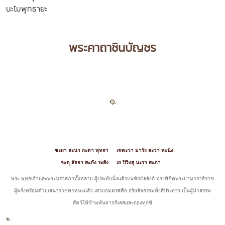
นะโมพุทธายะ
พระคาถาชินบัญชร
๑.
ชะยา สะนา กะตา พุทธา
เชตะวา มารัง สะวา หะนัง
จะตุ สัจจา สะภัง ระสัง
เย ปิวิงสุ นะรา สะภา
พระ พุทธเจ้าและพระนราสภาทั้งหลาย ผู้ประทับนั่งแล้วบนชัยบัลลังก์ ทรงพิชิตพระยามาราธิราช
ผู้พรั่งพร้อมด้วยเสนาราชพาหนะแล้ว เสวยอมตรสคือ อริยสัจธรรมทั้งสี่ประการ เป็นผู้นำสรรพ
สัตว์ให้ข้ามพ้นจากกิเลสและกองทุกข์
๒.