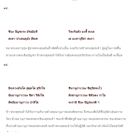
๑๔.
ชินะ ปัญชะระ มัชฌัมหิ
วิหะรันตัง มะหิี ตะเล
สะทา ปาเลนตุมัง สัพเพ
เต มะหาปุริสา สะภา
ขอ พระมหาบุรุษ ผู้ทรงพระคุณอันล้ำเลิศทั้งปวงนั้น จงอภิบาลข้าพระพุทธเจ้า ผู้อยู่ในภาคพื้น
ท่ามกลางพระชินบัญชร ข้าพระพุทธเจ้าได้รับการคุ้มครองปกปักรักษาภายในเป็นอันดี ฉะนี้แล
๑๕.
อิจเจวะมันโต สุคุตโต สุรักโข
ชินานุภาเวนะ ชิตุปัททะโว
ธัมมานุภาเวนะ ชิตา ริสังโฆ
สังฆานุภาเวนะ ชิตันตะ ราโย
สัทธัมมานุภาวะ ปาลิโต
จะรามิ ชินะ ปัญชะเรติ ฯ
ข้า พระพุทธเจ้าได้รับการอภิบาลด้วยคุณานุภาพแห่งสัทธรรม จึงชนะเสียได้ซึ่งอุปัทวอันตราย
ใดๆ ด้วยอานุภาพแห่งพระชินะพุทธเจ้า ชนะข้าศึกศัตรูด้วยอานุภาพแห่งพระธรรม ชนะอันตราย
ทั้งปวงด้วยอานุภาพแห่งพระสงฆ์ ขอข้าพระพุทธเจ้าจงได้ปฏิบัติ และรักษาดำเนินไปโดยสวัสดี