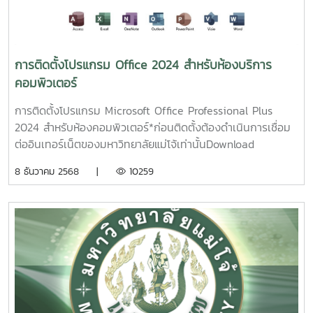
ค่าเป็น 14. ออกจาก Registry Editor กด back กลับไปแล้วกด
Next ใหม่ จะสามารถติดตั้งได้
การติดตั้งโปรแกรม Office 2024 สำหรับห้องบริการ
คอมพิวเตอร์
การติดตั้งโปรแกรม Microsoft Office Professional Plus
2024 สำหรับห้องคอมพิวเตอร์*ก่อนติดตั้งต้องดำเนินการเชื่อม
ต่ออินเทอร์เน็ตของมหาวิทยาลัยแม่โจ้เท่านั้นDownload
Program Office 2024 64bit1. Run ไฟล์ StartInstallHere
8 ธันวาคม 2568 |
10259
โดยคลิ๊กขวา เลือก Run as administrator2. Step 1 ทำการ
ตรวจสอบกับ Server KMS (หากไม่สำเร็จ ต้องดำเนินการเชื่อม
ต่อเครือข่ายภายในมหาวิทยาลัย)3. Step 2 ทำการติดตั้ง
Office20244. Step 3 ทำการ Activate Key5. การติดตั้ง
โปรแกรมเสร็จสมบูรณ์ ทำการปิดโปรแกรม Word แล้วเข้าใช้งาน
ใหมุ่6. การติดตั้งเสร็จสิ้น