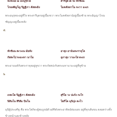
หะทะเย เม อะนุรุทโธ
สารีปุตโต จะ ทักขิเณ
โกณฑัญโญ ปิฏฐิภา คัสสะมิง
โมคคัลลาโน จะวา มะเก
พระอนุรุทธะอยู่ที่ใจ พระสารีบุตรอยู่เบื้องขวา พระโมคคัลลาน์อยู่เบื้องซ้าย พระอัญญาโกณ
ฑัญญะอยู่เบื้องหลัง
๕.
ทักขิเณ สะวะเน มัยหัง
อาสุง อานันทะราหุโล
กัสสะโป จะมะหา นาโม
อุภาสุง วามะโส ตะเก
พระอานนท์กับพระราหุลอยู่หูขวา พระกัสสปะกับพระมหานามะอยู่ที่หูซ้าย
๖.
เกสะโต ปิฏฐิภา คัสสะมิง
สุริโย วะ ปะภัง กะโร
นิสินโน สิริสัม ปันโน
โสภีโต มุนิปุง คะโว
มุนีผู้ประเสริฐ คือ พระโสภิตะผู้สมบูรณ์ด้วยสิริดังพระอาทิตย์ส่องแสง อยู่ที่ทุกเส้นขน ตลอดร่างทั้ง
ข้างหน้าและข้างหลัง