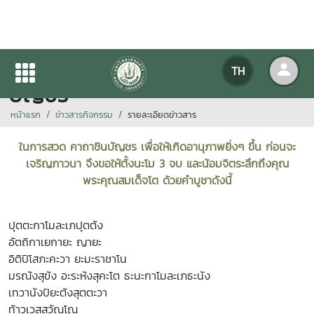
ธรรมะจรรโลงใจ / "คาถาชิน
TH
บัญชร"
หน้าแรก
ข่าวสารกิจกรรม
รายละเอียดข่าวสาร
ในการสวด คาถาชินบัญชร เพื่อให้เกิดอานุภาพยิ่งๆ ขึ้น ก่อนจะ
เจริญภาวนา จึงขอให้ตั้งนะโม 3 จบ และน้อมจิตระลึกถึงคุณ
พระคุณสมเด็จโต ด้วยคำบูชาดังนี้
ปุตตะกาโมละเภปุตตัง
อัตถิกาเยกายะ ญายะ
อิติปิโสภะคะวา ยะมะราชาโน
มรณังสุขัง อะระหังสุคะโต ธะนะกาโมละเภธะนัง
เทวานังปิยะตังสุตตะวา
ท้าวเวสสุวัณโณ