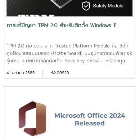
การแก้ปัญหา TPM 2.0 สำหรับติดตั้ง Windows 11
TPM 2.0 คือ ย่อมาจาก Trusted Platform Module คือ ชิปที่
ถูกฝังมาบนเมนบอร์ด (Motherboard) บนอุปกรณ์คอมพิวเตอร์
รุ่นใหม่ ๆ มีหน้าที่หลักคือเก็บ Hash key, รหัสผ่าน หรือข้อมูล
Biometrics (เช่น ลายนิ้วมือ, ใบหน้า หรือเสียง เป็นต้น) เพื่อใช้
4 เมษายน 2569 |
20923
ในการตรวจสอบ และยืนยันความน่าเชื่อถือให้กับอุปกรณ์ เพื่อให้
อุปกรณ์ของคุณปลอดภัยจากการถูกโจมตีจากภายนอกการติด
ตั้ง Windows 11 โดยแก้ไขผ่าน Command Prompt ระหว่างติด
ตั้ง หากติดหน้าจอ "This PC must support TPM 2.0" ระหว่าง
ติดตั้ง:1. กดShift + F10เพื่อเปิด Command Prompt
พิมพ์regeditแล้วกด Enter2. ไป
ที่HKEY_LOCAL_MACHINE\SYSTEM\Setup สร้าง Key ใหม่
ชื่อLabConfig3.ในLabConfigสร้าง DWORD (32-bit) ค่า
ชื่อBypassTPMCheckBypassSecureBootCheckและBypassRAMCh