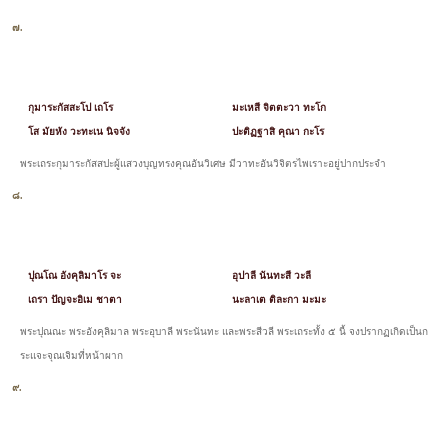
๗.
กุมาระกัสสะโป เถโร
มะเหสี จิตตะวา ทะโก
โส มัยหัง วะทะเน นิจจัง
ปะติฏฐาสิ คุณา กะโร
พระเถระกุมาระกัสสปะผู้แสวงบุญทรงคุณอันวิเศษ มีวาทะอันวิจิตรไพเราะอยู่ปากประจำ
๘.
ปุณโณ อังคุลิมาโร จะ
อุปาลี นันทะสี วะลี
เถรา ปัญจะอิเม ชาตา
นะลาเต ติละกา มะมะ
พระปุณณะ พระอังคุลิมาล พระอุบาลี พระนันทะ และพระสีวลี พระเถระทั้ง ๕ นี้ จงปรากฏเกิดเป็นก
ระแจะจุณเจิมที่หน้าผาก
๙.