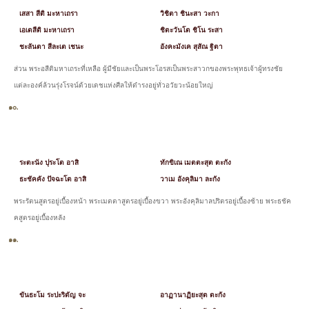
เสสา สีติ มะหาเถรา
วิชิตา ชินะสา วะกา
เอเตสีติ มะหาเถรา
ชิตะวันโต ชิโน ระสา
ชะลันตา สีละเต เชนะ
อังคะมังเค สุสัณ ฐิตา
ส่วน พระอสีติมหาเถระที่เหลือ ผู้มีชัยและเป็นพระโอรสเป็นพระสาวกของพระพุทธเจ้าผู้ทรงชัย
แต่ละองค์ล้วนรุ่งโรจน์ด้วยเดชแห่งศีลให้ดำรงอยู่ทั่วอวัยวะน้อยใหญ่
๑๐.
ระตะนัง ปุระโต อาสิ
ทักขิเณ เมตตะสุต ตะกัง
ธะชัคคัง ปัจฉะโต อาสิ
วาเม อังคุลิมา ละกัง
พระรัตนสูตรอยู่เบื้องหน้า พระเมตตาสูตรอยู่เบื้องขวา พระอังคุลิมาลปริตรอยู่เบื้องซ้าย พระธชัค
คสูตรอยู่เบื้องหลัง
๑๑.
ขันธะโม ระปะริตัญ จะ
อาฏานาฏิยะสุต ตะกัง