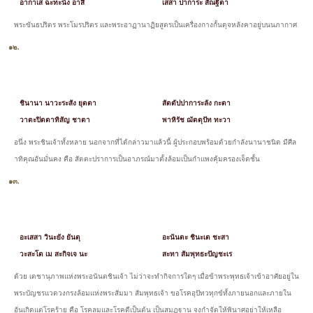
อากาเส ฉะทะนัง อาสิ
เสสา ปาการะ สัณฐิตา
พระขันธปริตร พระโมรปริตร และพระอาฏานาฏิยสูตรเป็นเครื่องกางกั้นดุจหลังคาอยู่บนนภากาศ
๑๒.
ชินานา นาวะระสัง ยุตตา
สัตตัปปาการะลัง กะตา
วาตะปิตตาทิสัญ ชาตา
พาหิรัช ฌัตตุปัท ทะวา
อนึ่ง พระชินเจ้าทั้งหลาย นอกจากที่ได้กล่าวมาแล้วนี้ ผู้ประกอบพร้อมด้วยกำลังนานาชนิด มีศีล
าทิคุณอันมั่นคง คือ สัตตะปราการเป็นอาภรณ์มาตั้งล้อมเป็นกำแพงคุ้มครองเจ็ดชั้น
๑๓.
อะเสสา วินะยัง ยันตุ
อะนันตะ ชินะเต ชะสา
วะสะโต เม สะกิจเจ นะ
สะทา สัมพุทธะปัญชะเร
ด้วย เดชานุภาพแห่งพระอนันตชินเจ้า ไม่ว่าจะทำกิจการใดๆ เมื่อข้าพระพุทธเจ้าเข้าอาศัยอยู่ใน
พระบัญชรแวดวงกรงล้อมแห่งพระสัมมา สัมพุทธเจ้า ขอโรคอุปัทวทุกข์ทั้งภายนอกและภายใน
อันเกิดแต่โรคร้าย คือ โรคลมและโรคดีเป็นต้น เป็นสมุฏฐาน จงกำจัดให้พินาศอย่าให้เหลือ