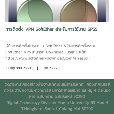
หรือคนที่เกี่ยวข้องด้วย เช่น ลูกค้า, ซัพพลายเออร์ เป็นต้น
นอกจากนี้แล้ว กลไกในการสร้างโครงข่าย VPN อีกประเภทหนึ่ง
คือ MPLS (Multiprotocal Label Switch) เป็นวิธีในการส่งแพ็ก
เก็ต โดยการใส่ label ที่ส่วนหัว ของข้อความ และค่อยเข้ารหัส
ข้อมูล จากนั้น จึงส่งไปยังจุดหมายปลายทาง เมื่อถึงปลายทาง ก็
การติดตั้ง VPN SoftEther สำหรับการใช้งาน SPSS
จะถอดรหัสที่ส่วนหัวออก วิธีการนี้ ช่วยให้ผู้วางระบบเครือข่าย
สามารถแบ่ง Virtual LAN เป็นวงย่อย ให้เป็น เครือข่ายเดียวกัน
ได้ประโยชน์ที่ได้รับจาก VPN ประโยชน์ของ การติดตั้งเครือข่าย
คู่มือการติดตั้งโปรแกรม SoftEther VPNการติดตั้งระบบ
แบบ VPN จะช่วยองค์กร ประหยัดค่าใช้จ่าย เพราะไม่ว่าผู้ใช้
SoftEther VPNสามารถ Download โปรแกรมได้ที่
องค์กร จะอยู่ที่ใดในโลก ก็สามารถเข้าถึง เครือข่าย VPN ของ
https://www.softether-download.com/en.aspx?
ตนได้ โดยการต่อเชื่อม เข้ากับ ผู้ให้บริการท้องถิ่นนั้นๆ ทำให้ช่วย
product=softetherSelect Component เลือก SoftEther
10 มิถุนายน 2568 |
2566
ลด ค่าใช้จ่าย ในการติดต่อสื่อสาร และสามารถ ลดค่าใช้จ่ายใน
VPN ClientSelect Platform เลือก Windowsทำการ
ส่วนของ การดูแลรักษาระบบอีกด้วยระบบเครือข่าย VPN ยัง
Download โปรแกรม SoftEther VPN Client (Ver 4.44, Build
สามารถ ให้ความคล่องตัว ในการเปลี่ยนแปลง เช่น การขยาย
9807, rtm)เมื่อทำการ Download โปรแกรมเสร็จแล้ว ดับเบิล
ติดต่องานโครงสร้างพื้นฐานเทคโนโลยีสารสนเทศ
กองเทคโนโลยี
เครือข่าย ในอนาคต นอกจากนี้แล้ว ในแง่ของ ผู้ให้บริการ
คลิกโปรแกรมเพื่อติดตั้ง3. ติดตั้งโปรแกรม กด Next4. ทำการ
ดิจิทัล สำนักงานมหาวิทยาลัย มหาวิทยาลัยแม่โจ้ 63 หมู่ 4 ต.หนอง
อินเทอร์เน็ต การออกบริการ VPN ก็เป็นอีกทางเลือกหนึ่ง ที่ช่วย
ติดตั้ง SoftEther VPN Client แล้วกด Next5. ยอมรับการติด
หาร อ.สันทราย จ.เชียงใหม่ 50290
ให้ ลูกค้าของไอเอสพี ประหยัดค่าใช้จ่าย และสะดวกสบายมากขึ้น
ตั้งโปรแกรมเลือก I agree to the End User License
Digital Technology Division Maejo University 63 Moo 4
ระบบปฏิบัติการ Windowsคู่มือการติดตั้งระบบ VPN บน
Agreement. แล้วกด Next6. กด Next7. เลือกตำแหน่งการติด
T.Nongharn ,Sansai ,Chiang Mai 50290
Windows 10คู่มือการติดตั้งระบบ VPN บน Windows 11คู่มือ
ตั้งโปรแกรม กด Next8. กด Next9. โปรแกรมทำการติดตั้ง