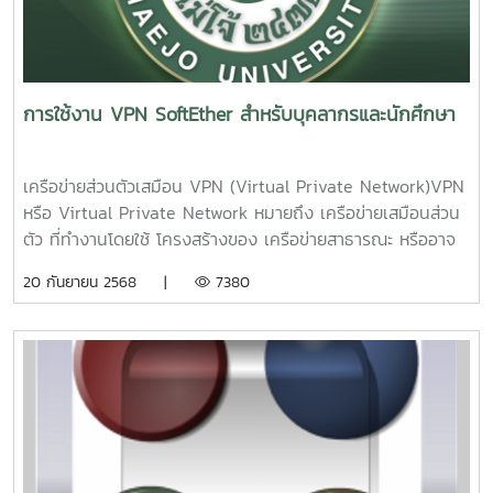
การใช้งาน VPN SoftEther สำหรับบุคลากรและนักศึกษา
เครือข่ายส่วนตัวเสมือน VPN (Virtual Private Network)VPN
หรือ Virtual Private Network หมายถึง เครือข่ายเสมือนส่วน
ตัว ที่ทำงานโดยใช้ โครงสร้างของ เครือข่ายสาธารณะ หรืออาจ
จะวิ่งบน เครือข่ายไอพีก็ได้ แต่ยังสามารถ คงความเป็นเครือข่าย
20 กันยายน 2568 |
7380
เฉพาะ ขององค์กรได้ ด้วยการ เข้ารหัสแพ็กเก็ตก่อนส่ง เพื่อให้
ข้อมูล มีความปลอดภัยมากขึ้นการเข้ารหัสแพ็กเก็ต เพื่อทำให้
ข้อมูล มีความปลอดภัยนั้น ก็มีอยู่หลายกลไกด้วยกัน ซึ่งวิธีเข้า
รหัสข้อมูล (encryption) จะทำกันที่เลเยอร์ 2 คือ Data Link
Layer แต่ปัจจุบัน มีการเข้ารหัสใน IP Layer โดยมักใช้เทคโนโลยี
IPSec (IP Security)ปกติแล้ว VPN ถูกนำมาใช้กับองค์กรขนาด
ใหญ่ ที่มีสาขาอยู่ตามที่ต่างๆ และต้องการ ต่อเชื่อมเข้าหากัน โดย
ยังคงสามารถ รักษาเครือข่ายให้ใช้ได้เฉพาะ คนภายในองค์กร