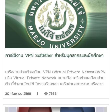
โปรแกรมเสร็จสมบูรณ์ ทำการปิดโปรแกรม Word แล้วเข้าใช้งาน
ใหมุ่6. การติดตั้งเสร็จสิ้น
การใช้งาน VPN SoftEther สำหรับบุคลากรและนักศึกษา
เครือข่ายส่วนตัวเสมือน VPN (Virtual Private Network)VPN
หรือ Virtual Private Network หมายถึง เครือข่ายเสมือนส่วน
ตัว ที่ทำงานโดยใช้ โครงสร้างของ เครือข่ายสาธารณะ หรืออาจ
จะวิ่งบน เครือข่ายไอพีก็ได้ แต่ยังสามารถ คงความเป็นเครือข่าย
20 กันยายน 2568 |
7368
เฉพาะ ขององค์กรได้ ด้วยการ เข้ารหัสแพ็กเก็ตก่อนส่ง เพื่อให้
ข้อมูล มีความปลอดภัยมากขึ้นการเข้ารหัสแพ็กเก็ต เพื่อทำให้
ข้อมูล มีความปลอดภัยนั้น ก็มีอยู่หลายกลไกด้วยกัน ซึ่งวิธีเข้า