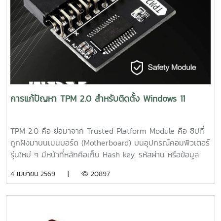
การแก้ปัญหา TPM 2.0 สำหรับติดตั้ง Windows 11
TPM 2.0 คือ ย่อมาจาก Trusted Platform Module คือ ชิปที่
ถูกฝังมาบนเมนบอร์ด (Motherboard) บนอุปกรณ์คอมพิวเตอร์
รุ่นใหม่ ๆ มีหน้าที่หลักคือเก็บ Hash key, รหัสผ่าน หรือข้อมูล
Biometrics (เช่น ลายนิ้วมือ, ใบหน้า หรือเสียง เป็นต้น) เพื่อใช้
4 เมษายน 2569 |
20897
ในการตรวจสอบ และยืนยันความน่าเชื่อถือให้กับอุปกรณ์ เพื่อให้
อุปกรณ์ของคุณปลอดภัยจากการถูกโจมตีจากภายนอกการติด
ตั้ง Windows 11 โดยแก้ไขผ่าน Command Prompt ระหว่างติด
ตั้ง หากติดหน้าจอ "This PC must support TPM 2.0" ระหว่าง