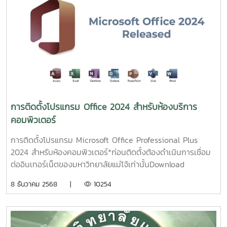
ติดตั้ง:1. กดShift + F10เพื่อเปิด Command Prompt
พิมพ์regeditแล้วกด Enter2. ไป
ที่HKEY_LOCAL_MACHINE\SYSTEM\Setup สร้าง Key ใหม่
ชื่อLabConfig3.ในLabConfigสร้าง DWORD (32-bit) ค่า
ชื่อBypassTPMCheckBypassSecureBootCheckและBypassRAMCh
ค่าเป็น 14. ออกจาก Registry Editor กด back กลับไปแล้วกด
Next ใหม่ จะสามารถติดตั้งได้
การติดตั้งโปรแกรม Office 2024 สำหรับห้องบริการ
คอมพิวเตอร์
การติดตั้งโปรแกรม Microsoft Office Professional Plus
2024 สำหรับห้องคอมพิวเตอร์*ก่อนติดตั้งต้องดำเนินการเชื่อม
ต่ออินเทอร์เน็ตของมหาวิทยาลัยแม่โจ้เท่านั้นDownload
Program Office 2024 64bit1. Run ไฟล์ StartInstallHere
8 ธันวาคม 2568 |
10254
โดยคลิ๊กขวา เลือก Run as administrator2. Step 1 ทำการ
ตรวจสอบกับ Server KMS (หากไม่สำเร็จ ต้องดำเนินการเชื่อม
ต่อเครือข่ายภายในมหาวิทยาลัย)3. Step 2 ทำการติดตั้ง
Office20244. Step 3 ทำการ Activate Key5. การติดตั้ง