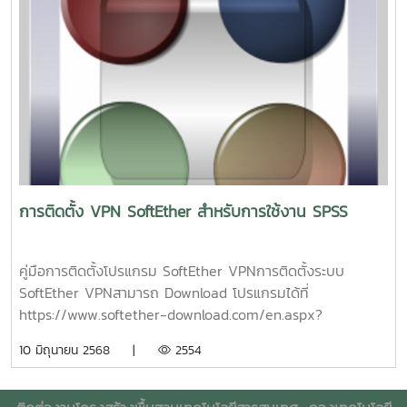
รหัสข้อมูล (encryption) จะทำกันที่เลเยอร์ 2 คือ Data Link
Layer แต่ปัจจุบัน มีการเข้ารหัสใน IP Layer โดยมักใช้เทคโนโลยี
IPSec (IP Security)ปกติแล้ว VPN ถูกนำมาใช้กับองค์กรขนาด
ใหญ่ ที่มีสาขาอยู่ตามที่ต่างๆ และต้องการ ต่อเชื่อมเข้าหากัน โดย
ยังคงสามารถ รักษาเครือข่ายให้ใช้ได้เฉพาะ คนภายในองค์กร
หรือคนที่เกี่ยวข้องด้วย เช่น ลูกค้า, ซัพพลายเออร์ เป็นต้น
นอกจากนี้แล้ว กลไกในการสร้างโครงข่าย VPN อีกประเภทหนึ่ง
คือ MPLS (Multiprotocal Label Switch) เป็นวิธีในการส่งแพ็ก
เก็ต โดยการใส่ label ที่ส่วนหัว ของข้อความ และค่อยเข้ารหัส
ข้อมูล จากนั้น จึงส่งไปยังจุดหมายปลายทาง เมื่อถึงปลายทาง ก็
การติดตั้ง VPN SoftEther สำหรับการใช้งาน SPSS
จะถอดรหัสที่ส่วนหัวออก วิธีการนี้ ช่วยให้ผู้วางระบบเครือข่าย
สามารถแบ่ง Virtual LAN เป็นวงย่อย ให้เป็น เครือข่ายเดียวกัน
ได้ประโยชน์ที่ได้รับจาก VPN ประโยชน์ของ การติดตั้งเครือข่าย
คู่มือการติดตั้งโปรแกรม SoftEther VPNการติดตั้งระบบ
แบบ VPN จะช่วยองค์กร ประหยัดค่าใช้จ่าย เพราะไม่ว่าผู้ใช้
SoftEther VPNสามารถ Download โปรแกรมได้ที่
องค์กร จะอยู่ที่ใดในโลก ก็สามารถเข้าถึง เครือข่าย VPN ของ
https://www.softether-download.com/en.aspx?
ตนได้ โดยการต่อเชื่อม เข้ากับ ผู้ให้บริการท้องถิ่นนั้นๆ ทำให้ช่วย
product=softetherSelect Component เลือก SoftEther
10 มิถุนายน 2568 |
2554
ลด ค่าใช้จ่าย ในการติดต่อสื่อสาร และสามารถ ลดค่าใช้จ่ายใน
VPN ClientSelect Platform เลือก Windowsทำการ
ส่วนของ การดูแลรักษาระบบอีกด้วยระบบเครือข่าย VPN ยัง
Download โปรแกรม SoftEther VPN Client (Ver 4.44, Build
สามารถ ให้ความคล่องตัว ในการเปลี่ยนแปลง เช่น การขยาย
9807, rtm)เมื่อทำการ Download โปรแกรมเสร็จแล้ว ดับเบิล