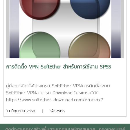
รหัสข้อมูล (encryption) จะทำกันที่เลเยอร์ 2 คือ Data Link
Layer แต่ปัจจุบัน มีการเข้ารหัสใน IP Layer โดยมักใช้เทคโนโลยี
IPSec (IP Security)ปกติแล้ว VPN ถูกนำมาใช้กับองค์กรขนาด
ใหญ่ ที่มีสาขาอยู่ตามที่ต่างๆ และต้องการ ต่อเชื่อมเข้าหากัน โดย
ยังคงสามารถ รักษาเครือข่ายให้ใช้ได้เฉพาะ คนภายในองค์กร
หรือคนที่เกี่ยวข้องด้วย เช่น ลูกค้า, ซัพพลายเออร์ เป็นต้น
นอกจากนี้แล้ว กลไกในการสร้างโครงข่าย VPN อีกประเภทหนึ่ง
คือ MPLS (Multiprotocal Label Switch) เป็นวิธีในการส่งแพ็ก
เก็ต โดยการใส่ label ที่ส่วนหัว ของข้อความ และค่อยเข้ารหัส
ข้อมูล จากนั้น จึงส่งไปยังจุดหมายปลายทาง เมื่อถึงปลายทาง ก็
การติดตั้ง VPN SoftEther สำหรับการใช้งาน SPSS
จะถอดรหัสที่ส่วนหัวออก วิธีการนี้ ช่วยให้ผู้วางระบบเครือข่าย
สามารถแบ่ง Virtual LAN เป็นวงย่อย ให้เป็น เครือข่ายเดียวกัน
ได้ประโยชน์ที่ได้รับจาก VPN ประโยชน์ของ การติดตั้งเครือข่าย
คู่มือการติดตั้งโปรแกรม SoftEther VPNการติดตั้งระบบ
แบบ VPN จะช่วยองค์กร ประหยัดค่าใช้จ่าย เพราะไม่ว่าผู้ใช้
SoftEther VPNสามารถ Download โปรแกรมได้ที่
องค์กร จะอยู่ที่ใดในโลก ก็สามารถเข้าถึง เครือข่าย VPN ของ
https://www.softether-download.com/en.aspx?
ตนได้ โดยการต่อเชื่อม เข้ากับ ผู้ให้บริการท้องถิ่นนั้นๆ ทำให้ช่วย
product=softetherSelect Component เลือก SoftEther
10 มิถุนายน 2568 |
2566
ลด ค่าใช้จ่าย ในการติดต่อสื่อสาร และสามารถ ลดค่าใช้จ่ายใน
VPN ClientSelect Platform เลือก Windowsทำการ
ส่วนของ การดูแลรักษาระบบอีกด้วยระบบเครือข่าย VPN ยัง
Download โปรแกรม SoftEther VPN Client (Ver 4.44, Build
สามารถ ให้ความคล่องตัว ในการเปลี่ยนแปลง เช่น การขยาย
9807, rtm)เมื่อทำการ Download โปรแกรมเสร็จแล้ว ดับเบิล
ติดต่องานโครงสร้างพื้นฐานเทคโนโลยีสารสนเทศ
กองเทคโนโลยี