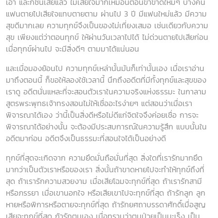
เอา และก็ชินเสียแล้ว ไม่เสียใจมากเหมือนตอนขาขาดใหม่ๆ บางคน
แฟนตายไปเสียใจแทบตายตาม ผ่านไป 3 ปี มีแฟนใหม่แล้ว มีความ
สุขดีมากเลย ความทุกข์จึงเป็นของไม่เที่ยงเสมอ เช่นเดียวกับความ
สุข เพียงแต่ว่าตอนทุกข์ ให้ผ่านวันเวลาไปได้ ไม่ด่วนตายไปเสียก่อน
เมื่อทุกข์ผ่านไป จะมีสิ่งดีๆ ตามมาได้แน่นอน
และเมื่อมองย้อนไป ความทุกข์เหล่านั้นมันก็เท่านั้นเอง เมื่อเราอ่าน
มาถึงตอนนี้ ก็ขอให้ลองใช้เวลานี้ นึกถึงอดีตที่มีทั้งทุกข์และสุขของ
เราดู อดีตนั่นแหละที่จะสอนตัวเราในความจริงแห่งธรรมะ ในกาลาม
สูตรพระพุทธเจ้าทรงสอนไม่ให้เชื่ออะไรง่ายๆ แต่สอนว่าเมื่อเรา
พิจารณาได้เอง ว่านี้เป็นสิ่งดีหรือไม่ดีแก่จิตใจจึงค่อยเชื่อ การจะ
พิจารณาได้อย่างนั้น จะต้องมีประสบการณ์ในความรู้สึก แบบนั้นใน
อดีตมาก่อน อดีตจึงเป็นธรรมะที่สอนใจได้เป็นอย่างดี
ทุกข์ที่สุดจะเกิดจาก ความยึดมั่นถือมั่นที่สุด สิ่งใดที่เรารักมากยึด
มากว่าเป็นตัวเราหรือของเรา สิ่งนั้นถ้าขาดหายไปจะทำให้ทุกข์ถึงที่
สุด ถ้าเรารักความสวยงาม เมื่อเสียโฉมจะทุกข์ที่สุด ถ้าเรารักสามี
หรือภรรยา เมื่อเขานอกใจ หรือเสียเขาไปจะทุกข์ที่สุด ถ้ารักลูก ลูก
หายหรือพิการหรือตายจะทุกข์ที่สุด ถ้ารักยศถาบรรดาศักดิ์เมื่อสูญ
เสียจะทุกข์ที่สุด ถ้ารักตนเอง เมื่อทราบว่าตนป่วยเป็นมะเร็ง เป็น