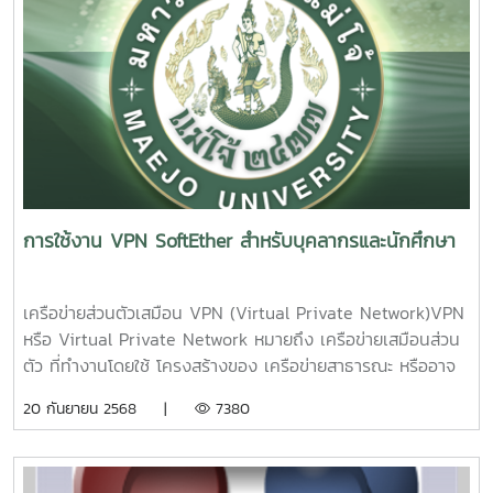
โปรแกรมเสร็จสมบูรณ์ ทำการปิดโปรแกรม Word แล้วเข้าใช้งาน
ใหมุ่6. การติดตั้งเสร็จสิ้น
การใช้งาน VPN SoftEther สำหรับบุคลากรและนักศึกษา
เครือข่ายส่วนตัวเสมือน VPN (Virtual Private Network)VPN
หรือ Virtual Private Network หมายถึง เครือข่ายเสมือนส่วน
ตัว ที่ทำงานโดยใช้ โครงสร้างของ เครือข่ายสาธารณะ หรืออาจ
จะวิ่งบน เครือข่ายไอพีก็ได้ แต่ยังสามารถ คงความเป็นเครือข่าย
20 กันยายน 2568 |
7380
เฉพาะ ขององค์กรได้ ด้วยการ เข้ารหัสแพ็กเก็ตก่อนส่ง เพื่อให้
ข้อมูล มีความปลอดภัยมากขึ้นการเข้ารหัสแพ็กเก็ต เพื่อทำให้
ข้อมูล มีความปลอดภัยนั้น ก็มีอยู่หลายกลไกด้วยกัน ซึ่งวิธีเข้า