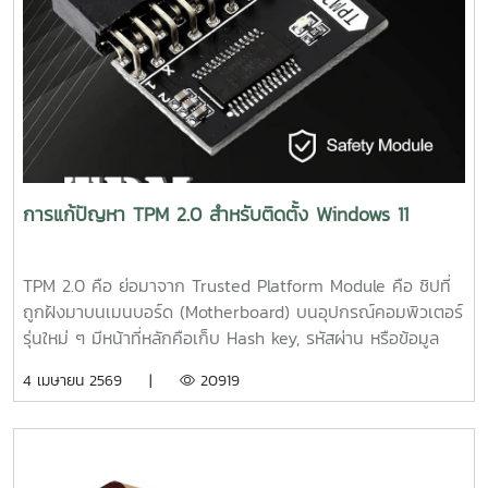
การแก้ปัญหา TPM 2.0 สำหรับติดตั้ง Windows 11
TPM 2.0 คือ ย่อมาจาก Trusted Platform Module คือ ชิปที่
ถูกฝังมาบนเมนบอร์ด (Motherboard) บนอุปกรณ์คอมพิวเตอร์
รุ่นใหม่ ๆ มีหน้าที่หลักคือเก็บ Hash key, รหัสผ่าน หรือข้อมูล
Biometrics (เช่น ลายนิ้วมือ, ใบหน้า หรือเสียง เป็นต้น) เพื่อใช้
4 เมษายน 2569 |
20919
ในการตรวจสอบ และยืนยันความน่าเชื่อถือให้กับอุปกรณ์ เพื่อให้
อุปกรณ์ของคุณปลอดภัยจากการถูกโจมตีจากภายนอกการติด
ตั้ง Windows 11 โดยแก้ไขผ่าน Command Prompt ระหว่างติด
ตั้ง หากติดหน้าจอ "This PC must support TPM 2.0" ระหว่าง