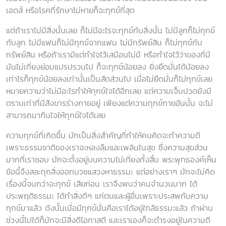
เอดส์ หรือโรคที่รักษาไม่หายก็จะทุกข์ที่สุด
แต่ถ้าเราไม่มีสิ่งนั้นเลย ก็ไม่มีอะไรจะทุกข์กับสิ่งนั้น ไม่มีลูกก็ไม่ทุกข์
กับลูก ไม่มีแฟนก็ไม่มีทุกข์จากแฟน ไม่มีทรัพย์สิน ก็ไม่ทุกข์กับ
ทรัพย์สิน หรือถ้าเรามีแต่ทำใจไว้เสมือนไม่มี หรือทำใจไว้ว่าของที่มี
มันไม่เที่ยงย่อมแปรปรวนไป ก็จะทุกข์น้อยลง ยิ่งยึดมั่นได้น้อยลง
เท่าไรก็ทุกข์น้อยลงเท่านั้นเป็นสัดส่วนไป เมื่อไม่ยึดมั่นก็ไม่ทุกข์เลย
หมายความว่าไม่มีอะไรทำให้ทุกข์ใจได้อีกเลย แต่ความเจ็บปวดยังมี
ตราบเท่าที่มีสังขารร่างกายอยู่ เพียงแต่ความทุกข์กายอันนั้น จะไม่
สามารถมากินใจให้ทุกข์ใจได้เลย
ความทุกข์ที่เกิดขึ้น มักเป็นสิ่งสำคัญที่ทำให้คนคิดจะทำความดี
เพราะธรรมชาติของเราจะหลงลืมและเพลินในสุข ซึ่งความสุขส่วน
มากที่เราชอบ มักจะตั้งอยู่บนความไม่เที่ยงทั้งสิ้น พระพุทธองค์เห็น
ข้อนี้จึงสละทุกสิ่งออกบวชแสวงหาธรรมะ แต่อย่างเราๆ มักจะไม่คิด
เรื่องนี้จนกว่าจะทุกข์ เสียก่อน เราจึงพบว่าคนจำนวนมาก ได้
ประพฤติธรรมะ ได้ทำสิ่งดีๆ แก่ตนและผู้อื่นเพราะประสพกับความ
ทุกข์มาแล้ว ดังนั้นเมื่อมีทุกข์นั่นคือเราได้อยู่ใกล้ธรรมะแล้ว ถ้าผ่าน
ช่วงนี้ไปได้ก็มักจะมีสิ่งดีโอกาสดี และเราเองก็จะดำรงอยู่ในความดี