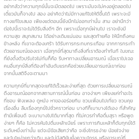
อย่ากลัวว่าความทุกข์นั้นจะมีตลอดไป เพราะมันจะไม่คงอยู่ตลอดไป
เดี๋ยวมันก็จางไป สอง อย่าคิดว่าไม่มีทางแก้ไขให้ดีขึ้นได้ เพราะจะมี
ทางแก้ไขเสมอ เพียงแต่ตอนนี้ยังนึกไม่ออกเท่านั้น สาม อย่านึกว่า
ต่อไปนี้เราจะไม่ได้รับสิ่งดีๆ อีก เพราะเมื่อทุกข์ผ่านไป เราจะยังมี
ความสุข สนุกสนาน ได้อย่างเดิมแน่นอน และสุดท้ายคือ ให้นึกถึงคน
ข้างหลัง ที่เขาจะต้องเศร้า ได้รับการกระทบกระเทือน จากการกระทำ
ด้วยอารมณ์ของเรา เมื่อทุกข์ที่สุดมาถึงสิ่งที่เราต้องทำทันที ในขณะ
ที่ยังตั้งตัวปรับใจไม่ทันก็คือ รีบหาทางเปลี่ยนอารมณ์ เมื่อเราไปเจอ
คนอื่นทุกข์สิ่งที่ต้องทำอันดับแรกคือช่วยเปลี่ยนอารมณ์เขาก่อน
จากนั้นสติจึงจะตามมา
ความทุกข์ที่มากสุดจะแก้ได้เร็วและง่ายที่สุด ด้วยการเปลี่ยนอารมณ์
ดึงอารมณ์ออกจากสถานการณ์นั้นก่อน อาจง่ายๆ เพียงแค่ทำอะไร
ที่ชอบ ฟังเพลง ดูหนัง หาของอร่อยกิน ชวนเพื่อนไปเที่ยว ชวนคุย
เรื่องอื่น ลืมเรื่องทุกข์ไปชั่วคราวก่อน บางทีก็เบาบางได้เอง ที่สำคัญ
ถ้ามีเพื่อนดี จะเบาบางไปได้มากที่สุด ที่ไม่ควรทำคือดื่มสุรา หรือพูด
ง่ายๆ ก็คือ ไม่ควรหันไปดื่มเหล้าเบียร์ เพราะการกินเหล้าก็ดับทุกข์ได้
ระดับหนึ่งเท่านั้น แต่จะมีข้อเสียกว่าคือ จะยิ่งโกรธง่าย น้อยใจง่าย
และโมโหง่ายกว่าเดิม และไม่มีสติยับยั้งความโกรธ หรืออารมณ์ที่