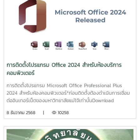
ติดตั้ง:1. กดShift + F10เพื่อเปิด Command Prompt
พิมพ์regeditแล้วกด Enter2. ไป
ที่HKEY_LOCAL_MACHINE\SYSTEM\Setup สร้าง Key ใหม่
ชื่อLabConfig3.ในLabConfigสร้าง DWORD (32-bit) ค่า
ชื่อBypassTPMCheckBypassSecureBootCheckและBypassRAMCh
ค่าเป็น 14. ออกจาก Registry Editor กด back กลับไปแล้วกด
Next ใหม่ จะสามารถติดตั้งได้
การติดตั้งโปรแกรม Office 2024 สำหรับห้องบริการ
คอมพิวเตอร์
การติดตั้งโปรแกรม Microsoft Office Professional Plus
2024 สำหรับห้องคอมพิวเตอร์*ก่อนติดตั้งต้องดำเนินการเชื่อม
ต่ออินเทอร์เน็ตของมหาวิทยาลัยแม่โจ้เท่านั้นDownload
Program Office 2024 64bit1. Run ไฟล์ StartInstallHere
8 ธันวาคม 2568 |
10258
โดยคลิ๊กขวา เลือก Run as administrator2. Step 1 ทำการ
ตรวจสอบกับ Server KMS (หากไม่สำเร็จ ต้องดำเนินการเชื่อม
ต่อเครือข่ายภายในมหาวิทยาลัย)3. Step 2 ทำการติดตั้ง
Office20244. Step 3 ทำการ Activate Key5. การติดตั้ง