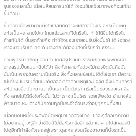
รุนแรงเหล่านั้น เมื่อเปลี่ยนอารมณ์ได้ ใจจะเข็มแข็งมากพอที่จะแก้ใน
ขั้นต่อไป
ขั้นต่อไปคือพยายามตั้งใจใช้สติคิดว่าจะแก้ได้อย่างไร อะไรเป็นเหตุ
อะไรเป็นผล สายไปแค่ไหนแล้วและแก้ได้หรือไม่ ทำให้ดีขึ้นได้หรือไม่
ถ้าแก้ไม่ได้ ขั้นสุดท้ายคือ ทำให้ใจของเรายอมรับสิ่งนั้นให้ ได้ ใจของ
เราจะยอมรับได้ คิดได้ ปลงตกได้ต้องมีสิ่งที่เรียกว่า ธรรมะ
ท่านพุทธทาสภิกขุ
สอนว่า โดยสรุปรวมในธรรมะของพระพุทธเจ้า
อาจสรุปเป็นแบบหนึ่งได้ว่า สิ่งทั้งหลายทั้งปวงไม่ควรยึดมั่นถือมั่น
นั่นเป็นเพราะในความเป็นจริง สิ่งทั้งหลายย่อมไม่ได้ดั่งใจเรา มีความ
ไม่เที่ยง แปรเปลี่ยนไปได้ตลอดเวลาด้วยเหตุและปัจจัย จึงไม่สมควรที่
จะไปหลงยึดมั่นหมายว่าเป็นเรา เป็นตัวเรา หรือเป็นของของเรา สิ่ง
ทั้งหลายไม่ได้ดั่งใจทั้งนั้น ไม่ว่าเราจะเป็นใคร รวยเพียงใด อำนาจล้น
ฟ้าขนาดไหน ต่างก็มีความทุกข์ประจำตัวประจำอยู่ทุกคนทั้งสิ้น
เมื่อคนคนหนึ่งประสพอุบัติเหตุขาขาดสองข้าง เขาจะรู้สึกอยากตาย
ไม่อยากอยู่ จะรู้สึกว่าชีวิตนี้ไม่มีอะไรเหลืออีกแล้ว แต่ผ่านไปสักสองปี
ไปดูอีกทีกำลังหัวเราะอยู่เพราะดูละคร ส่วนเรื่องขาขาดก็นั่งรถเข็น