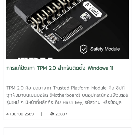
การแก้ปัญหา TPM 2.0 สำหรับติดตั้ง Windows 11
TPM 2.0 คือ ย่อมาจาก Trusted Platform Module คือ ชิปที่
ถูกฝังมาบนเมนบอร์ด (Motherboard) บนอุปกรณ์คอมพิวเตอร์
รุ่นใหม่ ๆ มีหน้าที่หลักคือเก็บ Hash key, รหัสผ่าน หรือข้อมูล
Biometrics (เช่น ลายนิ้วมือ, ใบหน้า หรือเสียง เป็นต้น) เพื่อใช้
4 เมษายน 2569 |
20897
ในการตรวจสอบ และยืนยันความน่าเชื่อถือให้กับอุปกรณ์ เพื่อให้
อุปกรณ์ของคุณปลอดภัยจากการถูกโจมตีจากภายนอกการติด
ตั้ง Windows 11 โดยแก้ไขผ่าน Command Prompt ระหว่างติด