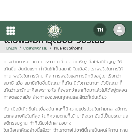
ธรรมะจรรโลงใจ / "ธรรมโนโลยี
TH
โดยพระมหาวุฒิชัย วชิรเมธี"
หน้าแรก
ข่าวสารกิจกรรม
รายละเอียดข่าวสาร
ทางด้านการภาวนา การภาวนานี้แปลว่าเจริญ คือใช้สติปัญญาให้
เกิดขึ้น อันดับแรก ทำจิตให้เป็นสมาธิ ในเมื่อจิตเราพอใจในการให้
ทาน พอใจในการรักษาศีล การพอใจและการนึกถึงอยู่เขาเรียกว่า
สมาธิ เมื่อ สมาธิเกิดขึ้นปัญญาก็เกิด นี่ตัวภาวนานะ ตัวปัญญาก็
เกิดว่าเรารักษาศีลเพราะอะไร ก็เพราะว่าเราเกิดมาแล้วไม่ได้อยู่ตลอด
กาลตลอดสมัย ร่างกายของคนทุกคนและสัตว์ก็เช่นเดียว
กัน เมื่อมีเกิดขึ้นในเบื้องต้น และก็มีความแปรปวนในท่ามกลางมีการ
แตกสลายคือในที่สุด ในที่ความตายก็เข้ามาถึงเรา อันนี้เป็นมรณานุส
สติกรรมฐาน ทำทีเดียวได้หลายอย่าง
ในเมื่อเราคิดอย่างนี้แล้วว่า ถ้าเราตายไปชาตินี้เราเป็นคนให้ทาน ทาน