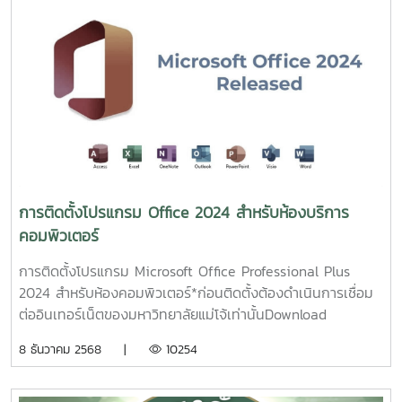
ตั้ง หากติดหน้าจอ "This PC must support TPM 2.0" ระหว่าง
ติดตั้ง:1. กดShift + F10เพื่อเปิด Command Prompt
พิมพ์regeditแล้วกด Enter2. ไป
ที่HKEY_LOCAL_MACHINE\SYSTEM\Setup สร้าง Key ใหม่
ชื่อLabConfig3.ในLabConfigสร้าง DWORD (32-bit) ค่า
ชื่อBypassTPMCheckBypassSecureBootCheckและBypassRAMCh
ค่าเป็น 14. ออกจาก Registry Editor กด back กลับไปแล้วกด
Next ใหม่ จะสามารถติดตั้งได้
การติดตั้งโปรแกรม Office 2024 สำหรับห้องบริการ
คอมพิวเตอร์
การติดตั้งโปรแกรม Microsoft Office Professional Plus
2024 สำหรับห้องคอมพิวเตอร์*ก่อนติดตั้งต้องดำเนินการเชื่อม
ต่ออินเทอร์เน็ตของมหาวิทยาลัยแม่โจ้เท่านั้นDownload
Program Office 2024 64bit1. Run ไฟล์ StartInstallHere
8 ธันวาคม 2568 |
10254
โดยคลิ๊กขวา เลือก Run as administrator2. Step 1 ทำการ
ตรวจสอบกับ Server KMS (หากไม่สำเร็จ ต้องดำเนินการเชื่อม
ต่อเครือข่ายภายในมหาวิทยาลัย)3. Step 2 ทำการติดตั้ง