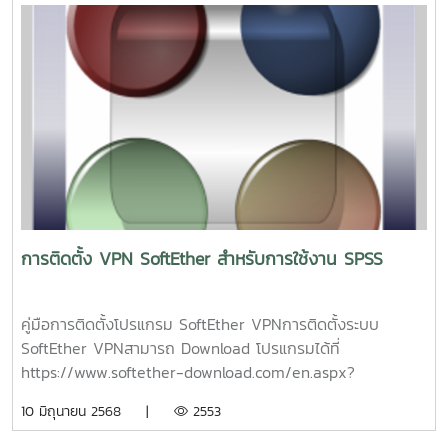
ข้อมูล มีความปลอดภัยนั้น ก็มีอยู่หลายกลไกด้วยกัน ซึ่งวิธีเข้า
รหัสข้อมูล (encryption) จะทำกันที่เลเยอร์ 2 คือ Data Link
Layer แต่ปัจจุบัน มีการเข้ารหัสใน IP Layer โดยมักใช้เทคโนโลยี
IPSec (IP Security)ปกติแล้ว VPN ถูกนำมาใช้กับองค์กรขนาด
ใหญ่ ที่มีสาขาอยู่ตามที่ต่างๆ และต้องการ ต่อเชื่อมเข้าหากัน โดย
ยังคงสามารถ รักษาเครือข่ายให้ใช้ได้เฉพาะ คนภายในองค์กร
หรือคนที่เกี่ยวข้องด้วย เช่น ลูกค้า, ซัพพลายเออร์ เป็นต้น
นอกจากนี้แล้ว กลไกในการสร้างโครงข่าย VPN อีกประเภทหนึ่ง
คือ MPLS (Multiprotocal Label Switch) เป็นวิธีในการส่งแพ็ก
เก็ต โดยการใส่ label ที่ส่วนหัว ของข้อความ และค่อยเข้ารหัส
ข้อมูล จากนั้น จึงส่งไปยังจุดหมายปลายทาง เมื่อถึงปลายทาง ก็
การติดตั้ง VPN SoftEther สำหรับการใช้งาน SPSS
จะถอดรหัสที่ส่วนหัวออก วิธีการนี้ ช่วยให้ผู้วางระบบเครือข่าย
สามารถแบ่ง Virtual LAN เป็นวงย่อย ให้เป็น เครือข่ายเดียวกัน
ได้ประโยชน์ที่ได้รับจาก VPN ประโยชน์ของ การติดตั้งเครือข่าย
คู่มือการติดตั้งโปรแกรม SoftEther VPNการติดตั้งระบบ
แบบ VPN จะช่วยองค์กร ประหยัดค่าใช้จ่าย เพราะไม่ว่าผู้ใช้
SoftEther VPNสามารถ Download โปรแกรมได้ที่
องค์กร จะอยู่ที่ใดในโลก ก็สามารถเข้าถึง เครือข่าย VPN ของ
https://www.softether-download.com/en.aspx?
ตนได้ โดยการต่อเชื่อม เข้ากับ ผู้ให้บริการท้องถิ่นนั้นๆ ทำให้ช่วย
product=softetherSelect Component เลือก SoftEther
10 มิถุนายน 2568 |
2553
ลด ค่าใช้จ่าย ในการติดต่อสื่อสาร และสามารถ ลดค่าใช้จ่ายใน
VPN ClientSelect Platform เลือก Windowsทำการ
ส่วนของ การดูแลรักษาระบบอีกด้วยระบบเครือข่าย VPN ยัง
Download โปรแกรม SoftEther VPN Client (Ver 4.44, Build