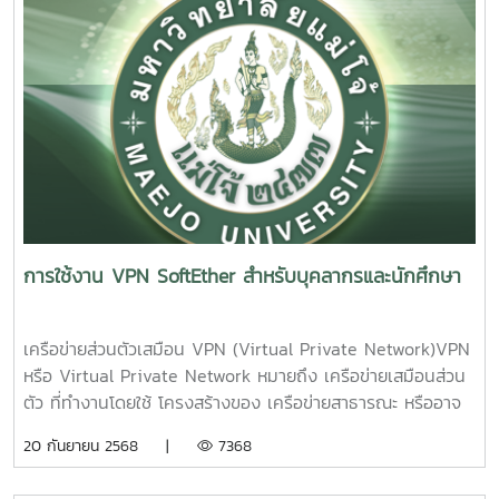
Office20244. Step 3 ทำการ Activate Key5. การติดตั้ง
โปรแกรมเสร็จสมบูรณ์ ทำการปิดโปรแกรม Word แล้วเข้าใช้งาน
ใหมุ่6. การติดตั้งเสร็จสิ้น
การใช้งาน VPN SoftEther สำหรับบุคลากรและนักศึกษา
เครือข่ายส่วนตัวเสมือน VPN (Virtual Private Network)VPN
หรือ Virtual Private Network หมายถึง เครือข่ายเสมือนส่วน
ตัว ที่ทำงานโดยใช้ โครงสร้างของ เครือข่ายสาธารณะ หรืออาจ
จะวิ่งบน เครือข่ายไอพีก็ได้ แต่ยังสามารถ คงความเป็นเครือข่าย
20 กันยายน 2568 |
7368
เฉพาะ ขององค์กรได้ ด้วยการ เข้ารหัสแพ็กเก็ตก่อนส่ง เพื่อให้
ข้อมูล มีความปลอดภัยมากขึ้นการเข้ารหัสแพ็กเก็ต เพื่อทำให้