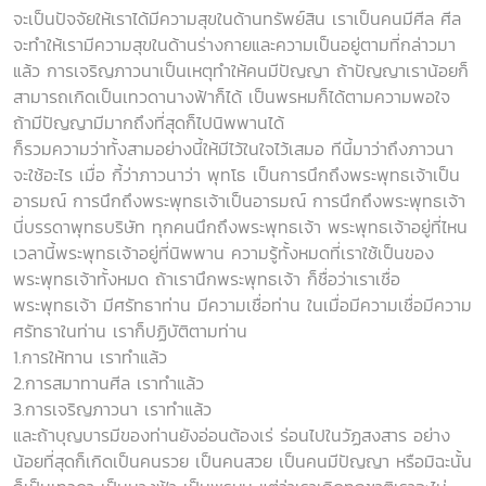
จะเป็นปัจจัยให้เราได้มีความสุขในด้านทรัพย์สิน เราเป็นคนมีศีล ศีล
จะทำให้เรามีความสุขในด้านร่างกายและความเป็นอยู่ตามที่กล่าวมา
แล้ว การเจริญภาวนาเป็นเหตุทำให้คนมีปัญญา ถ้าปัญญาเราน้อยก็
สามารถเกิดเป็นเทวดานางฟ้าก็ได้ เป็นพรหมก็ได้ตามความพอใจ
ถ้ามีปัญญามีมากถึงที่สุดก็ไปนิพพานได้
ก็รวมความว่าทั้งสามอย่างนี้ให้มีไว้ในใจไว้เสมอ ทีนี้มาว่าถึงภาวนา
จะใช้อะไร เมื่อ กี้ว่าภาวนาว่า พุทโธ เป็นการนึกถึงพระพุทธเจ้าเป็น
อารมณ์ การนึกถึงพระพุทธเจ้าเป็นอารมณ์ การนึกถึงพระพุทธเจ้า
นี่บรรดาพุทธบริษัท ทุกคนนึกถึงพระพุทธเจ้า พระพุทธเจ้าอยู่ที่ไหน
เวลานี้พระพุทธเจ้าอยู่ที่นิพพาน ความรู้ทั้งหมดที่เราใช้เป็นของ
พระพุทธเจ้าทั้งหมด ถ้าเรานึกพระพุทธเจ้า ก็ชื่อว่าเราเชื่อ
พระพุทธเจ้า มีศรัทธาท่าน มีความเชื่อท่าน ในเมื่อมีความเชื่อมีความ
ศรัทธาในท่าน เราก็ปฏิบัติตามท่าน
1.การให้ทาน เราทำแล้ว
2.การสมาทานศีล เราทำแล้ว
3.การเจริญภาวนา เราทำแล้ว
และถ้าบุญบารมีของท่านยังอ่อนต้องเร่ ร่อนไปในวัฏสงสาร อย่าง
น้อยที่สุดก็เกิดเป็นคนรวย เป็นคนสวย เป็นคนมีปัญญา หรือมิฉะนั้น